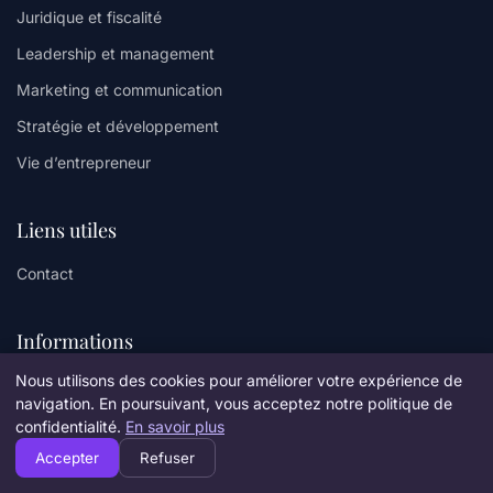
Juridique et fiscalité
Leadership et management
Marketing et communication
Stratégie et développement
Vie d’entrepreneur
Liens utiles
Contact
Informations
Nous utilisons des cookies pour améliorer votre expérience de
Plan du site
navigation. En poursuivant, vous acceptez notre politique de
confidentialité.
En savoir plus
Accepter
Refuser
© 2026 Amicollege. Tous droits réservés.