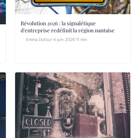
Révolution 2026 : la signalétique
d'entreprise redéfinit la région nantaise
Emma Dufour
·
4 juin 2026
·
11 min