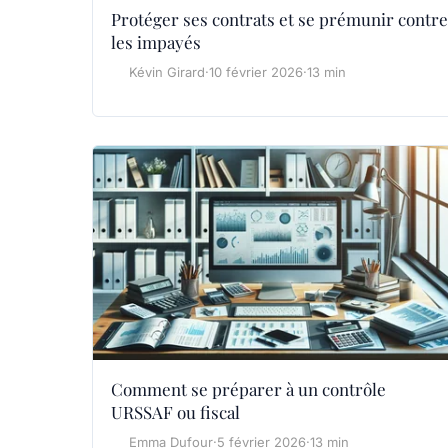
Protéger ses contrats et se prémunir contre
les impayés
Kévin Girard
·
10 février 2026
·
13 min
Comment se préparer à un contrôle
URSSAF ou fiscal
Emma Dufour
·
5 février 2026
·
13 min