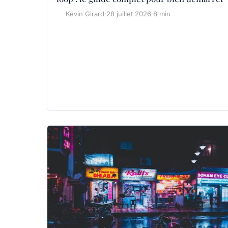
Kévin Girard
·
28 juillet 2026
·
8 min