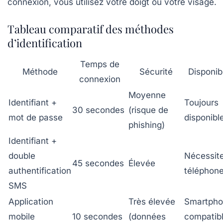
connexion, vous utilisez votre doigt ou votre visage.
Tableau comparatif des méthodes
d’identification
Temps de
Méthode
Sécurité
Disponibi
connexion
Moyenne
Identifiant +
Toujours
30 secondes
(risque de
mot de passe
disponibl
phishing)
Identifiant +
double
Nécessit
45 secondes
Élevée
authentification
téléphon
SMS
Application
Très élevée
Smartph
mobile
10 secondes
(données
compatib