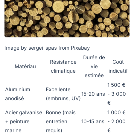
Image by sergei_spas from Pixabay
Durée de
Résistance
Coût
Matériau
vie
climatique
indicatif
estimée
1 500 €
Aluminium
Excellente
15-20 ans
- 3 000
anodisé
(embruns, UV)
€
Acier galvanisé
Bonne (mais
1 000 €
+ peinture
entretien
10-15 ans
- 2 000
marine
requis)
€