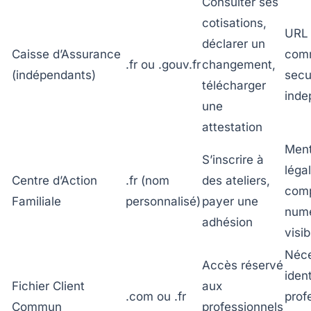
Consulter ses
cotisations,
URL
déclarer un
Caisse d’Assurance
com
.fr ou .gouv.fr
changement,
(indépendants)
secu
télécharger
inde
une
attestation
Ment
S’inscrire à
léga
Centre d’Action
.fr (nom
des ateliers,
comp
Familiale
personnalisé)
payer une
numé
adhésion
visib
Néce
Accès réservé
ident
Fichier Client
aux
.com ou .fr
prof
Commun
professionnels