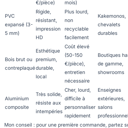
€/pièce)
mois)
Rigide,
Plus lourd,
PVC
Kakemonos,
résistant,
non
expansé (3-
chevalets
impression
recyclable
5 mm)
durables
HD
facilement
Coût élevé
Esthétique
(50-150
Boutiques ha
Bois brut ou
premium,
€/pièce),
de gamme,
contreplaqué
durable,
entretien
showrooms
local
nécessaire
Cher, lourd,
Enseignes
Très solide,
Aluminium
difficile à
extérieures,
résiste aux
composite
personnaliser
salons
intempéries
rapidement
professionne
Mon conseil : pour une première commande, partez s