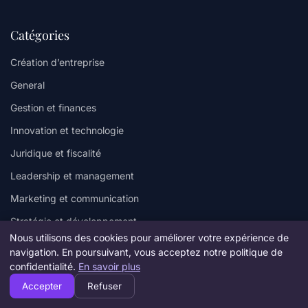
Catégories
Création d’entreprise
General
Gestion et finances
Innovation et technologie
Juridique et fiscalité
Leadership et management
Marketing et communication
Stratégie et développement
Nous utilisons des cookies pour améliorer votre expérience de
Vie d’entrepreneur
navigation. En poursuivant, vous acceptez notre politique de
confidentialité.
En savoir plus
Liens utiles
Accepter
Refuser